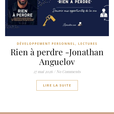
,
DÉVELOPPEMENT PERSONNEL
LECTURES
Rien à perdre -Jonathan
Anguelov
27 mai 2026
/
No Comments
LIRE LA SUITE