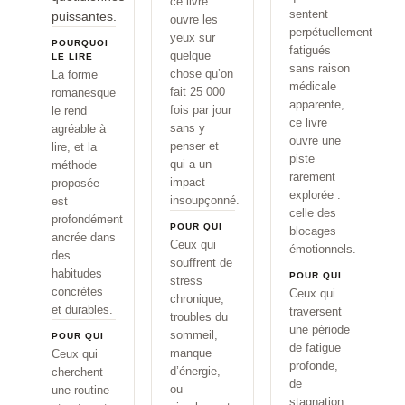
ce livre
sentent
puissantes.
ouvre les
perpétuellement
yeux sur
POURQUOI
fatigués
quelque
LE LIRE
sans raison
chose qu’on
La forme
médicale
fait 25 000
romanesque
apparente,
fois par jour
le rend
ce livre
sans y
agréable à
ouvre une
penser et
lire, et la
piste
qui a un
méthode
rarement
impact
proposée
explorée :
insoupçonné.
est
celle des
profondément
POUR QUI
blocages
ancrée dans
Ceux qui
émotionnels.
des
souffrent de
habitudes
POUR QUI
stress
concrètes
Ceux qui
chronique,
et durables.
traversent
troubles du
une période
sommeil,
POUR QUI
de fatigue
manque
Ceux qui
profonde,
d’énergie,
cherchent
de
ou
une routine
stagnation