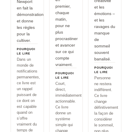
créativité
Newport
premier,
et les
en fait la
chaque
émotions –
démonstration
matin,
et les
et donne
pour ne
ravages du
les règles
plus
manque
pour la
procrastiner
de
cultiver.
et avancer
sommeil
POURQUOI
sur ce qui
souvent
LE LIRE
compte
banalisé.
Dans un
vraiment.
monde de
POURQUOI
notifications
LE LIRE
POURQUOI
permanentes,
Personne
LE LIRE
ce livre est
Court,
ne restera
un rappel
direct,
indifférent.
puissant de
immédiatement
Ce livre
ce dont on
actionnable.
change
est capable
Ce livre
définitivement
quand on
donne un
la façon de
s’offre
système
considérer
vraiment du
simple qui
le sommeil,
temps de
change
non plus