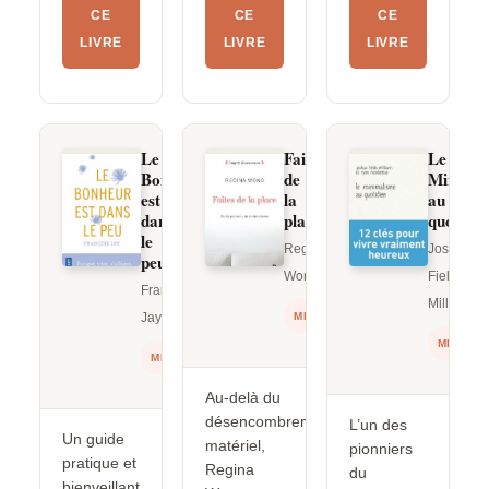
CE
CE
CE
LIVRE
LIVRE
LIVRE
Le
Faites
Le
Bonheur
de
Minimal
est
la
au
dans
place
quotidie
le
Regina
Joshua
peu
Wong
Fields
Francine
Millburn
Jay
MINIMALISME
MINIMAL
MINIMALISME
Au-delà du
désencombrement
L’un des
Un guide
matériel,
pionniers
pratique et
Regina
du
bienveillant