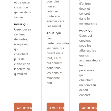
pour dire
et ce qu’on
d’entrée
non et
choisit de
doux et
rediriger
garder dans
concret
toute son
sa vie.
dans le
énergie vers
minimalisme.
POUR QUI
l’essentiel.
Ceux qui se
POUR QUI
POUR QUI
sentent
Ceux qui
Les
débordés,
croulent
perfectionnistes,
éparpillés,
sous les
les gens qui
qui
affaires, les
disent oui à
cherchent
grands
tout, ceux
plus de
accumulateurs,
qui courent
clarté et de
les
dans tous
légèreté au
personnes
les sens et
quotidien.
qui
avancent
cherchent
peu.
un nouveau
départ
concret.
ACHETER
ACHETER
ACHETER