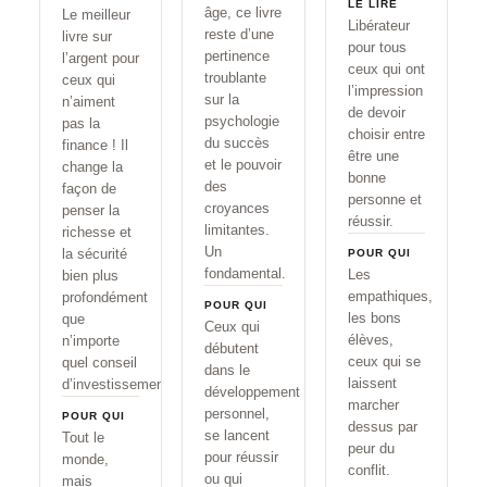
LE LIRE
âge, ce livre
Le meilleur
Libérateur
reste d’une
livre sur
pour tous
pertinence
l’argent pour
ceux qui ont
troublante
ceux qui
l’impression
sur la
n’aiment
de devoir
psychologie
pas la
choisir entre
du succès
finance ! Il
être une
et le pouvoir
change la
bonne
des
façon de
personne et
croyances
penser la
réussir.
limitantes.
richesse et
Un
la sécurité
POUR QUI
fondamental.
Les
bien plus
empathiques,
profondément
POUR QUI
les bons
que
Ceux qui
élèves,
n’importe
débutent
ceux qui se
quel conseil
dans le
laissent
d’investissement.
développement
marcher
personnel,
POUR QUI
dessus par
se lancent
Tout le
peur du
pour réussir
monde,
conflit.
ou qui
mais