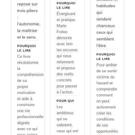
repose sur
POURQUOI
habitudes
LE LIRE
trois piliers
qui
Énergisant
:
rendent
et pratique.
l’autonomie,
chanceux
Marie
la maîtrise
Forleo
ceux qui
et le sens.
démonte
semblent
avec brio
l’être.
POURQUOI
les excuses
LE LIRE
POURQUOI
qui nous
Ce livre
LE LIRE
retiennent
révolutionne
Pour arrêter
et propose
la
de se sentir
des outils
compréhension
victime du
concrets
de sa
hasard et
pour passer
propre
comprendre
à l’action.
motivation
comment
et aide à
on peut
POUR QUI
construire
Les
activement
une vie
ambitieux
créer les
professionnelle
qui se
conditions
alignée
sabotent,
de ses
avec ce qui
ceux qui ont
opportunités.
nous anime