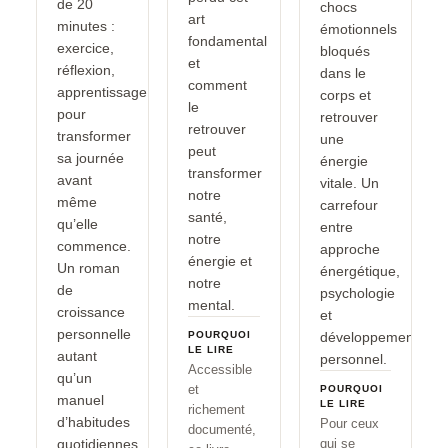
de 20
chocs
art
minutes :
émotionnels
fondamental
exercice,
bloqués
et
réflexion,
dans le
comment
apprentissage
corps et
le
pour
retrouver
retrouver
transformer
une
peut
sa journée
énergie
transformer
avant
vitale. Un
notre
même
carrefour
santé,
qu’elle
entre
notre
commence.
approche
énergie et
Un roman
énergétique,
notre
de
psychologie
mental.
croissance
et
personnelle
POURQUOI
développement
LE LIRE
autant
personnel.
Accessible
qu’un
et
POURQUOI
manuel
LE LIRE
richement
d’habitudes
Pour ceux
documenté,
quotidiennes
qui se