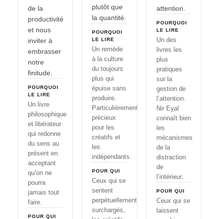
plutôt que
de la
attention.
la quantité.
productivité
POURQUOI
et nous
LE LIRE
POURQUOI
Un des
inviter à
LE LIRE
Un remède
livres les
embrasser
à la culture
plus
notre
du toujours
pratiques
finitude.
plus qui
sur la
POURQUOI
épuise sans
gestion de
LE LIRE
produire.
l’attention.
Un livre
Particulièrement
Nir Eyal
philosophique
précieux
connaît bien
et libérateur
pour les
les
qui redonne
créatifs et
mécanismes
du sens au
les
de la
présent en
indépendants.
distraction
acceptant
de
POUR QUI
qu’on ne
l’intérieur.
Ceux qui se
pourra
sentent
POUR QUI
jamais tout
perpétuellement
Ceux qui se
faire.
surchargés,
laissent
POUR QUI