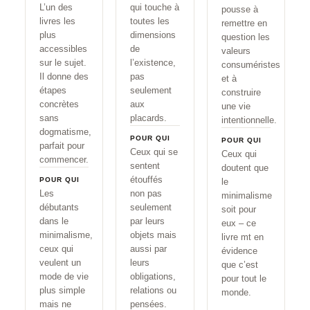
L’un des
qui touche à
pousse à
livres les
toutes les
remettre en
plus
dimensions
question les
accessibles
de
valeurs
sur le sujet.
l’existence,
consuméristes
Il donne des
pas
et à
étapes
seulement
construire
concrètes
aux
une vie
sans
placards.
intentionnelle.
dogmatisme,
POUR QUI
POUR QUI
parfait pour
Ceux qui se
Ceux qui
commencer.
sentent
doutent que
étouffés
POUR QUI
le
Les
non pas
minimalisme
débutants
seulement
soit pour
dans le
par leurs
eux – ce
minimalisme,
objets mais
livre mt en
ceux qui
aussi par
évidence
veulent un
leurs
que c’est
mode de vie
obligations,
pour tout le
plus simple
relations ou
monde.
mais ne
pensées.