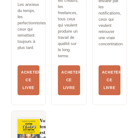
les créatifs,
envahir par
Les anxieux
les
les
du temps,
freelances,
notifications,
les
tous ceux
ceux qui
perfectionnistes,
qui veulent
veulent
ceux qui
produire un
retrouver
remettent
travail de
une vraie
toujours à
qualité sur
concentration.
plus tard.
le long
terme.
ACHETER
ACHETER
ACHETER
CE
CE
CE
LIVRE
LIVRE
LIVRE
Votre
temps
est
infini