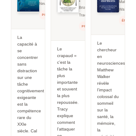
Matthew
Newport
Brian
Walker
PRODUCTIVITÉ
Tracy
ÉNERGI
PRODUCTIVITÉ
La
Le
capacité à
Le
chercheur
se
crapaud =
en
concentrer
c’est la
neurosciences
sans
tâche la
Matthew
distraction
plus
Walker
sur une
importante
révèle
tâche
et souvent
l’impact
cognitivement
la plus
colossal du
exigeante
repoussée.
sommeil
est la
Tracy
sur la
compétence
explique
santé, la
rare du
comment
mémoire,
XXIe
l’attaquer
la
siècle. Cal
en