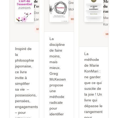
de
Magie
Greg
l’essentiel
du
McKeown
rangeme
Dominique
Marie
Loreau
MINIMALISME
Kondo
MINIMALISME
MINIMAL
La
discipline
Inspiré de
de faire
La
la
moins,
méthode
philosophie
mais
de Marie
japonaise,
mieux.
KonMari :
ce livre
Greg
ne garder
invite à
McKeown
que ce qui
simplifier
propose
suscite de
sa vie –
une
la joie ! Un
possessions,
méthode
livre qui
pensées,
radicale
dépasse le
engagements
pour
rangement
– pour
identifier
pour