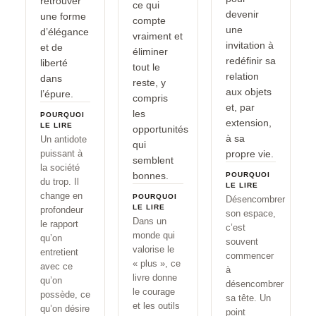
retrouver
ce qui
devenir
une forme
compte
une
d’élégance
vraiment et
invitation à
et de
éliminer
redéfinir sa
liberté
tout le
relation
dans
reste, y
aux objets
l’épure.
compris
et, par
les
POURQUOI
extension,
LE LIRE
opportunités
à sa
Un antidote
qui
puissant à
propre vie.
semblent
la société
bonnes.
POURQUOI
du trop. Il
LE LIRE
change en
POURQUOI
Désencombrer
LE LIRE
profondeur
son espace,
Dans un
le rapport
c’est
monde qui
qu’on
souvent
valorise le
entretient
commencer
« plus », ce
avec ce
à
livre donne
qu’on
désencombrer
le courage
possède, ce
sa tête. Un
et les outils
qu’on désire
point