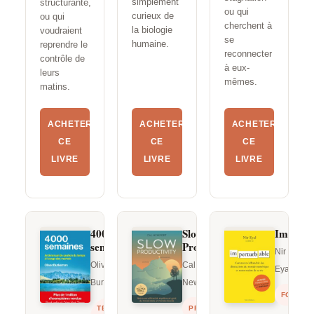
simplement
structurante,
ou qui
curieux de
ou qui
cherchent à
la biologie
voudraient
se
humaine.
reprendre le
reconnecter
contrôle de
à eux-
leurs
mêmes.
matins.
ACHETER
ACHETER
ACHETER
CE
CE
CE
LIVRE
LIVRE
LIVRE
4000
Slow
Impertu
semaines
Productivity
Nir
Oliver
Cal
Eyal
Burkeman
Newport
FOCUS
TEMPS &
PRODUCTIVITÉ