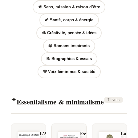
🌟 Sens, mission & raison d’être
🌱 Santé, corps & énergie
🎨 Créativité, pensée & idées
📖 Romans inspirants
📝 Biographies & essais
💜 Voix féminines & société
✦
Essentialisme & minimalisme
7 livres
L’Art
Essentialisme
La