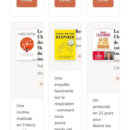
LIVRE
LIVRE
LIVRE
Le
Respire
La
Club
Clé
James
des
de
Nestor
5h
votre
du
énergie
ÉNERGIE
mat’
Natacha
Robin
Calestré
Sharma
Une
ÉNERGI
enquête
HABITUDES
fascinante
sur la
Un
respiration
Une
protocole
: comment
routine
en 21 jours
nous
matinale
pour
avons
en 3 blocs
libérer les
perdu cet