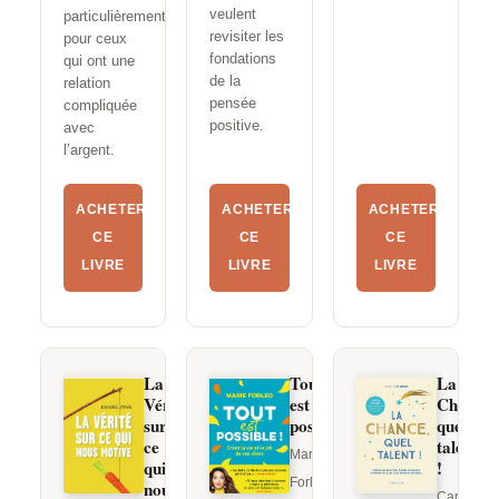
veulent
particulièrement
revisiter les
pour ceux
fondations
qui ont une
de la
relation
pensée
compliquée
positive.
avec
l’argent.
ACHETER
ACHETER
ACHETER
CE
CE
CE
LIVRE
LIVRE
LIVRE
La
Tout
La
Vérité
est
Chance,
sur
possible
quel
ce
talent
Marie
qui
!
Forleo
nous
Caroline