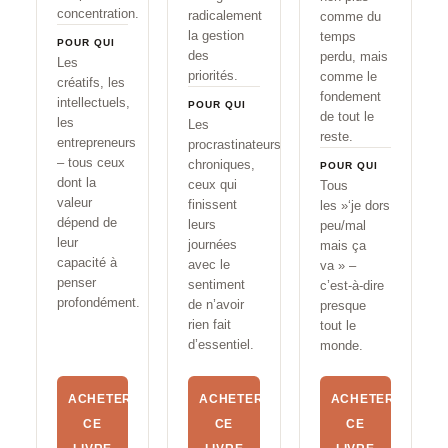
concentration.
radicalement
comme du
la gestion
temps
POUR QUI
des
perdu, mais
Les
priorités.
comme le
créatifs, les
fondement
intellectuels,
POUR QUI
de tout le
les
Les
reste.
entrepreneurs
procrastinateurs
– tous ceux
chroniques,
POUR QUI
dont la
ceux qui
Tous
valeur
finissent
les »‘je dors
dépend de
leurs
peu/mal
leur
journées
mais ça
capacité à
avec le
va » –
penser
sentiment
c’est-à-dire
profondément.
de n’avoir
presque
rien fait
tout le
d’essentiel.
monde.
ACHETER
ACHETER
ACHETER
CE
CE
CE