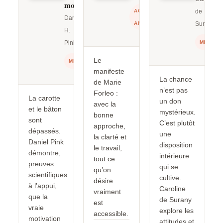
motive
ACTION &
de
Daniel
AMBITION
Surany
H.
Pink
MINDSE
Le
MINDSET
manifeste
La chance
de Marie
n’est pas
Forleo :
La carotte
un don
avec la
et le bâton
mystérieux.
bonne
sont
C’est plutôt
approche,
dépassés.
une
la clarté et
Daniel Pink
disposition
le travail,
démontre,
intérieure
tout ce
preuves
qui se
qu’on
scientifiques
cultive.
désire
à l’appui,
Caroline
vraiment
que la
de Surany
est
vraie
explore les
accessible.
motivation
attitudes et