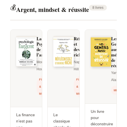
💰
Argent, mindset & réussite
8 livres
La
Réfléchissez
Les
Psychologie
et
Gentils
de
devenez
aussi
l’argent
riche
méritent
de
Morgan
Napoleon
réussir
Housel
Hill
Yannick
FINANCE
FINANCE
Alain
&
&
MINDSE
MINDSET
MINDSET
Un livre
La finance
Le
pour
n’est pas
classique
déconstruire