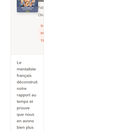
Fabien
Olicard
GESTION
DU
TEMPS
Le
mentaliste
français
déconstruit
notre
rapport au
temps et
prouve
que nous
en avons
bien plus