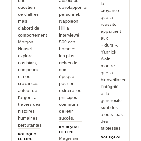
une
absolu du
la
question
développement
croyance
de chiffres
personnel.
que la
mais
Napoléon
réussite
d’abord de
Hill a
appartient
comportement.
interviewé
aux
Morgan
500 des
« durs ».
Housel
hommes
Yannick
explore
les plus
Alain
nos biais,
riches de
montre
nos peurs
son
que la
et nos
époque
bienveillance,
croyances
pour en
l’intégrité
autour de
extraire les
et la
l’argent à
principes
générosité
travers des
communs
sont des
histoires
de leur
atouts, pas
humaines
succès.
des
percutantes.
POURQUOI
faiblesses.
LE LIRE
POURQUOI
POURQUOI
Malgré son
LE LIRE