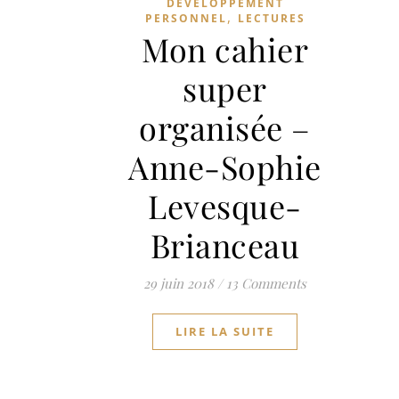
DEVELOPPEMENT
,
PERSONNEL
LECTURES
Mon cahier
super
organisée –
Anne-Sophie
Levesque-
Brianceau
29 juin 2018
/
13 Comments
LIRE LA SUITE