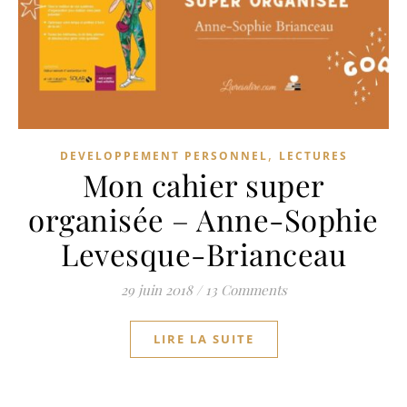
,
DEVELOPPEMENT PERSONNEL
LECTURES
Mon cahier super
organisée – Anne-Sophie
Levesque-Brianceau
29 juin 2018
/
13 Comments
LIRE LA SUITE