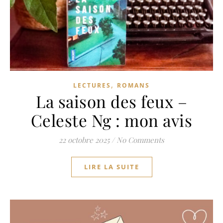
,
LECTURES
ROMANS
La saison des feux –
Celeste Ng : mon avis
22 octobre 2025
/
No Comments
LIRE LA SUITE