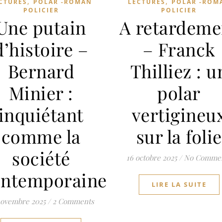
,
,
CTURES
POLAR -ROMAN
LECTURES
POLAR -ROM
POLICIER
POLICIER
Une putain
A retardeme
d’histoire –
– Franck
Bernard
Thilliez : u
Minier :
polar
inquiétant
vertigineu
comme la
sur la folie
société
16 octobre 2025
/
No Comme
ontemporaine
LIRE LA SUITE
novembre 2025
/
2 Comments