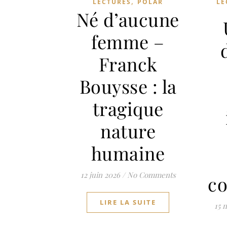
,
LECTURES
POLAR
LE
Né d’aucune
femme –
Franck
Bouysse : la
tragique
nature
humaine
12 juin 2026
/
No Comments
c
LIRE LA SUITE
15 