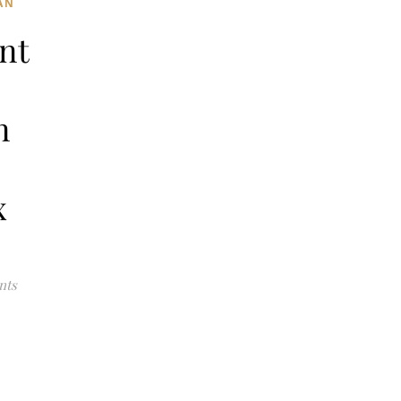
AN
nt
n
x
nts