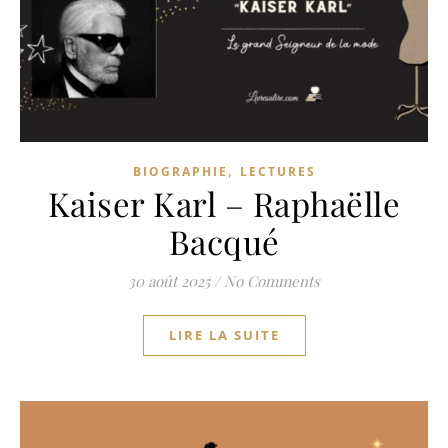
,
BIOGRAPHIE
LECTURES
Kaiser Karl – Raphaëlle
Bacqué
30 août 2025
/
No Comments
LIRE LA SUITE