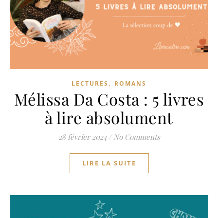
,
LECTURES
ROMANS
Mélissa Da Costa : 5 livres
à lire absolument
28 février 2024
/
No Comments
LIRE LA SUITE