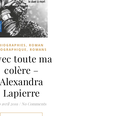
,
BIOGRAPHIES
ROMAN
,
IOGRAPHIQUE
ROMANS
vec toute ma
colère –
Alexandra
Lapierre
 avril 2019
/
No Comments