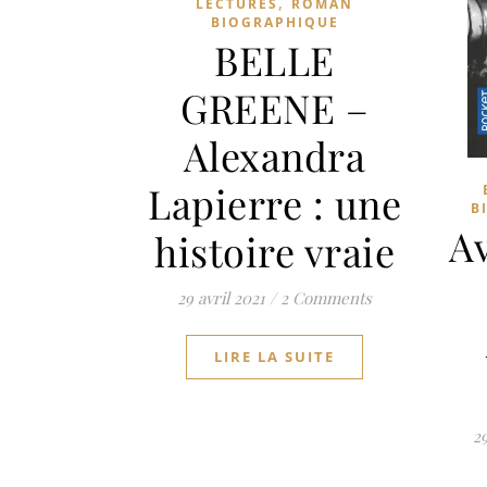
,
LECTURES
ROMAN
BIOGRAPHIQUE
BELLE
GREENE –
Alexandra
Lapierre : une
B
A
histoire vraie
29 avril 2021
/
2 Comments
LIRE LA SUITE
29