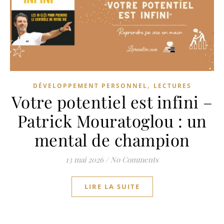
,
DÉVELOPPEMENT PERSONNEL
LECTURES
Votre potentiel est infini –
Patrick Mouratoglou : un
mental de champion
13 mai 2026
/
No Comments
LIRE LA SUITE