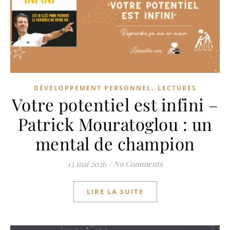
,
DÉVELOPPEMENT PERSONNEL
LECTURES
Votre potentiel est infini –
Patrick Mouratoglou : un
mental de champion
13 mai 2026
/
No Comments
LIRE LA SUITE