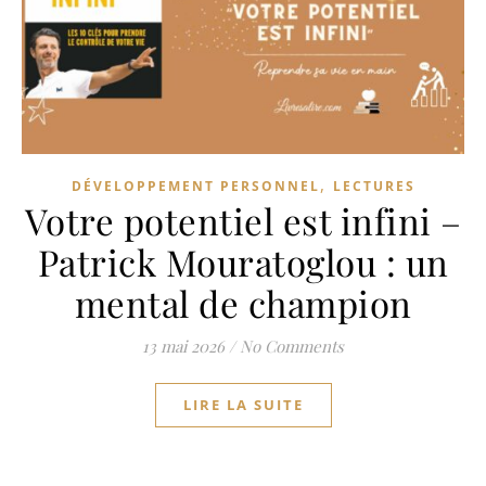
,
DÉVELOPPEMENT PERSONNEL
LECTURES
Votre potentiel est infini –
Patrick Mouratoglou : un
mental de champion
13 mai 2026
/
No Comments
LIRE LA SUITE