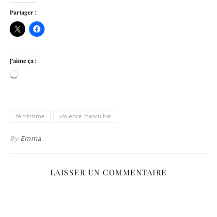
Partager :
J’aime ça :
Chargement…
féminisme
violence masculine
By
Emma
LAISSER UN COMMENTAIRE