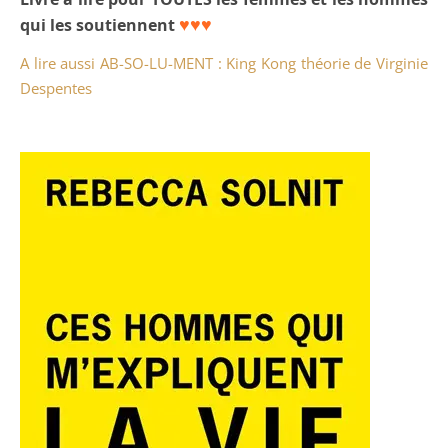
♥♥♥
qui les soutiennent
A lire aussi AB-SO-LU-MENT : King Kong théorie de Virginie
Despentes