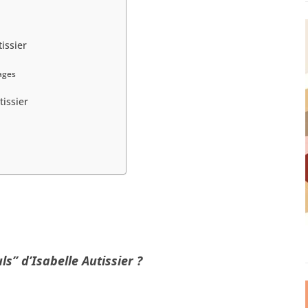
issier
ages
tissier
s” d’Isabelle Autissier ?