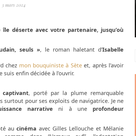
3 mars 2024
 île déserte avec votre partenaire, jusqu’où
udain, seuls »
, le roman haletant d’
Isabelle
ard chez
mon bouquiniste à Sète
et, après l’avoir
uis enfin décidée à l’ouvrir.
 captivant
, porté par la plume remarquable
is surtout pour ses exploits de navigatrice. Je ne
uissance narrative
ni à une
profondeur
pté au
cinéma
avec Gilles Lellouche et Mélanie