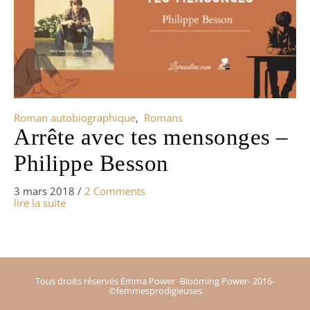
Roman autobiographique
,
Romans
Arrête avec tes mensonges –
Philippe Besson
3 mars 2018
/
2 Comments
lire la suite
Tous droits réservés Emma Power -Blooming Power- 2016-
©femmesprodigieuses