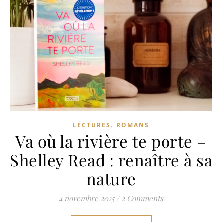
,
LECTURES
ROMANS
Va où la rivière te porte –
Shelley Read : renaître à sa
nature
4 novembre 2025
/
2 Comments