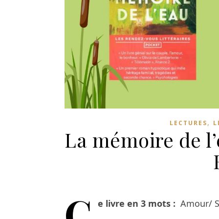
,
LECTURES
L
La mémoire de l
C
e livre en 3 mots :
Amour/ Se