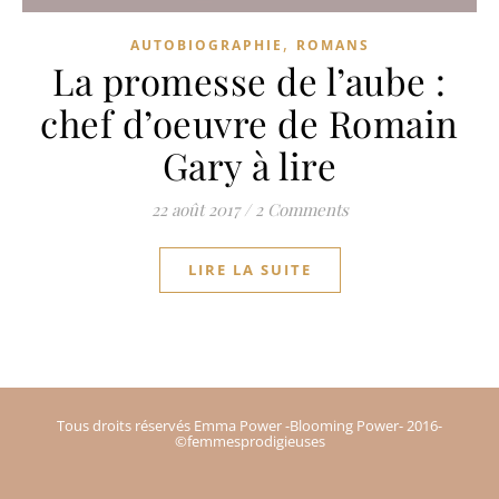
,
AUTOBIOGRAPHIE
ROMANS
La promesse de l’aube :
chef d’oeuvre de Romain
Gary à lire
22 août 2017
/
2 Comments
LIRE LA SUITE
Tous droits réservés Emma Power -Blooming Power- 2016-
©femmesprodigieuses