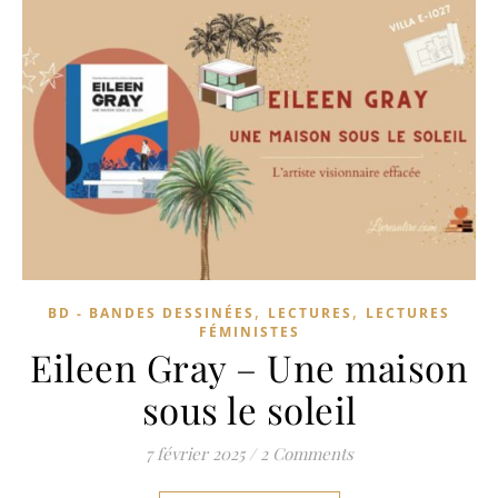
,
,
BD - BANDES DESSINÉES
LECTURES
LECTURES
FÉMINISTES
Eileen Gray – Une maison
sous le soleil
7 février 2025
/
2 Comments