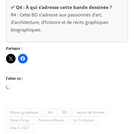
✅ Q4 : À qui s’adresse cette bande dessinée ?
R4 : Cette BD s’adresse aux passionnés d’art,
d’architecture, d’histoire et de récits graphiques
biographiques.
Partager :
J’aime ça :
Chargement…
Album graphique
Art
BD
destin de femme
Eileen Gray
Femme effacée
Le Corbusier
Villa E-1027