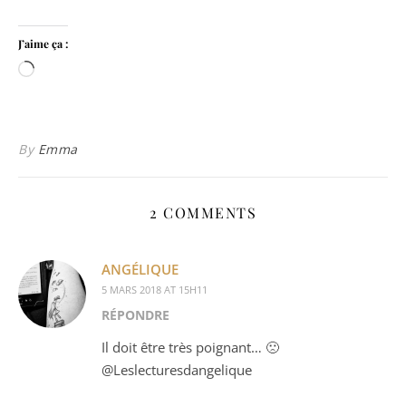
J’aime ça :
Chargement…
By
Emma
2 COMMENTS
ANGÉLIQUE
5 MARS 2018 AT 15H11
RÉPONDRE
Il doit être très poignant… 🙁
@Leslecturesdangelique