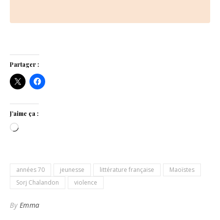
Loading…
Partager :
J’aime ça :
Chargement…
années 70
jeunesse
littérature française
Maoïstes
Sorj Chalandon
violence
By
Emma