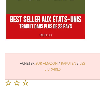
ACHETER
SUR AMAZON
/
RAKUTEN
/
LES
LIBRAIRES
☆
☆
☆