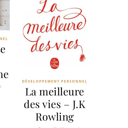
NEL
te
ne
DÉVELOPPEMENT PERSONNEL
s
La meilleure
des vies – J.K
Rowling