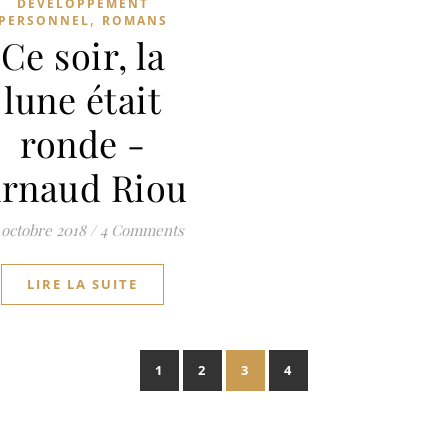
DÉVELOPPEMENT
,
PERSONNEL
ROMANS
Ce soir, la
lune était
ronde -
rnaud Riou
 octobre 2018
/
4 Comments
LIRE LA SUITE
1
2
3
4