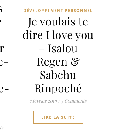
s
DÉVELOPPEMENT PERSONNEL
Je voulais te
e
dire I love you
– Isalou
r
Regen &
e-
Sabchu
Rinpoché
e-
7 février 2019
/
3 Comments
LIRE LA SUITE
ts