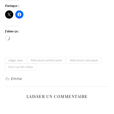
Partager :
J’aime ça :
Chargement…
edgar poe
littérature américaine
littérature classique
livre sur les chats
By
Emma
LAISSER UN COMMENTAIRE