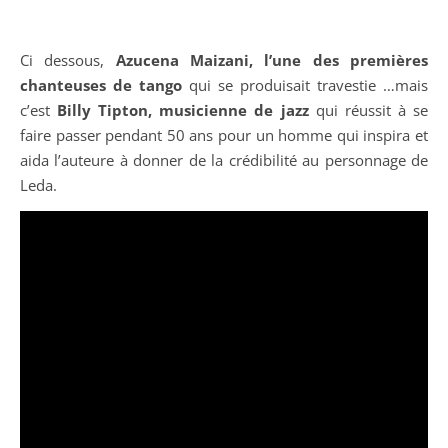
Ci dessous,
Azucena Maizani, l’une des premières
chanteuses de tango
qui se produisait travestie …mais
c’est
Billy Tipton, musicienne de jazz
qui réussit à se
faire passer pendant 50 ans pour un homme qui inspira et
aida l’auteure à donner de la crédibilité au personnage de
Leda.