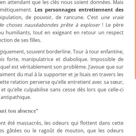
 en attendant que les clés nous soient données. Mais
ermétiquement.
Les personnages entretiennent des
ipulation, de pouvoir, de rancune. C’est
une vraie
de choses nauséabondes prête à exploser
! Le père
u humiliants, tout en exigeant en retour un respect
tion de ses filles.
ogiquement, souvent borderline. Tour à tour enfantine,
is forte, manipulatrice et diabolique. Impossible de
quel est véritablement son problème. J’avoue que sur
iment du mal à la supporter et je lisais en travers les
Cette relation perverse qu’elle entretient avec sa sœur,
 qu’elle culpabilise sans cesse dès lors que celle-ci
s antipathique.
dant ton absence”
ont été massacrés, les odeurs qui flottent dans cette
ses gâtées ou le ragoût de mouton, que les odeurs