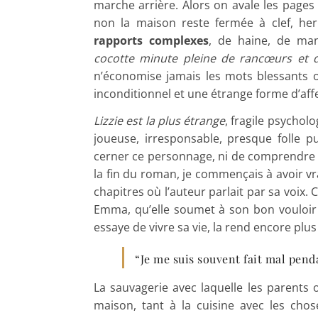
marche arrière. Alors on avale les pages
non la maison reste fermée à clef, h
rapports complexes
, de haine, de man
cocotte minute pleine de rancœurs et 
n’économise jamais les mots blessants o
inconditionnel et une étrange forme d’affec
Lizzie est la plus étrange
, fragile psychol
joueuse, irresponsable, presque folle pu
cerner ce personnage, ni de comprendre 
la fin du roman, je commençais à avoir vra
chapitres où l’auteur parlait par sa voix. 
Emma, qu’elle soumet à son bon vouloir et
essaye de vivre sa vie, la rend encore plu
“Je me suis souvent fait mal pen
La sauvagerie avec laquelle les parents 
maison, tant à la cuisine avec les cho