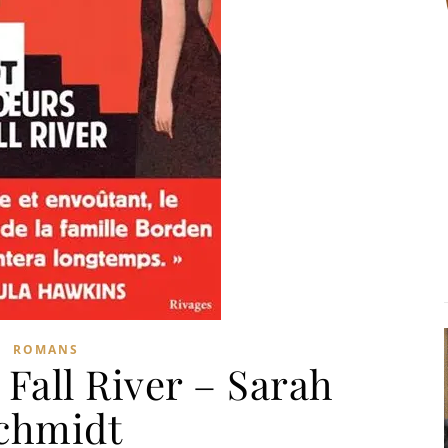
ROMANS
Fall River – Sarah
chmidt