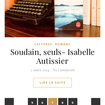
,
LECTURES
ROMANS
Soudain, seuls- Isabelle
Autissier
3 mars 2024
/
No Comments
LIRE LA SUITE
5
6
7
8
9