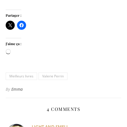
Partager :
J’aime ça :
Chargement…
Meilleurs livres
Valerie Perrin
By
Emma
4 COMMENTS
LIGHT AND SMELL