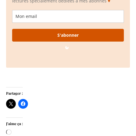
lectures spécialement dédiées à mes abonnés
♥
S'abonner
Loading...
Partager :
J’aime ça :
Chargement…