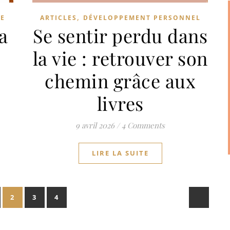
,
E
ARTICLES
DÉVELOPPEMENT PERSONNEL
a
Se sentir perdu dans
s
la vie : retrouver son
chemin grâce aux
livres
9 avril 2026
/
4 Comments
LIRE LA SUITE
2
3
4