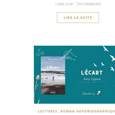
1 mai 2026
/
No Comments
LIRE LA SUITE
,
LECTURES
ROMAN AUTOBIOGRAPHIQU