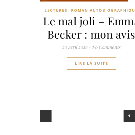
,
LECTURES
ROMAN AUTOBIOGRAPHIQU
Le mal joli – Emm
Becker : mon avi
20 avril 2026
/
No Comments
LIRE LA SUITE
1