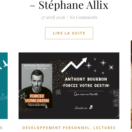
– Stéphane Allix
27 avril 2026
/
No Comments
LIRE LA SUITE
,
E
DÉVELOPPEMENT PERSONNEL
LECTURES