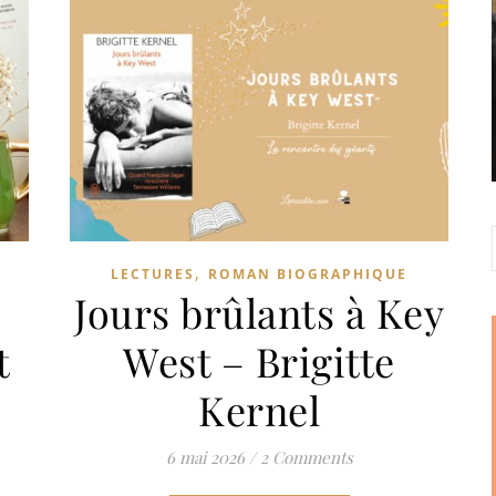
,
LECTURES
ROMAN BIOGRAPHIQUE
Jours brûlants à Key
t
West – Brigitte
Kernel
6 mai 2026
/
2 Comments