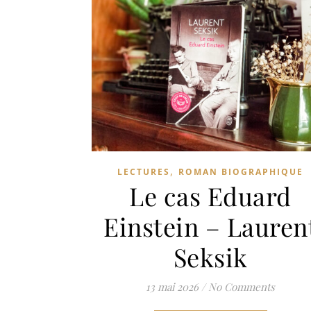
,
LECTURES
ROMAN BIOGRAPHIQUE
Le cas Eduard
Einstein – Lauren
Seksik
13 mai 2026
/
No Comments