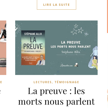
LIRE LA SUITE
,
E
LECTURES
TÉMOIGNAGE
e
La preuve : les
morts nous parlent