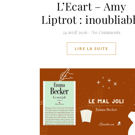
L’Ecart – Amy
Liptrot : inoubliab
24 avril 2026
/
No Comments
LIRE LA SUITE