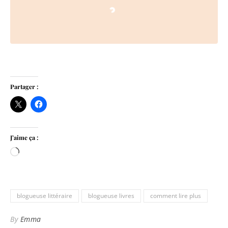
Loading…
Partager :
J’aime ça :
Chargement…
blogueuse littéraire
blogueuse livres
comment lire plus
By
Emma