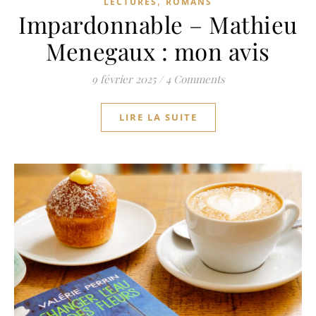
,
LECTURES
ROMANS
Impardonnable – Mathieu
Menegaux : mon avis
9 février 2025
/
4 Comments
LIRE LA SUITE