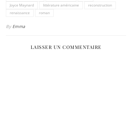
Joyce Maynard
littérature américaine
reconstruction
renaissance
roman
By
Emma
LAISSER UN COMMENTAIRE